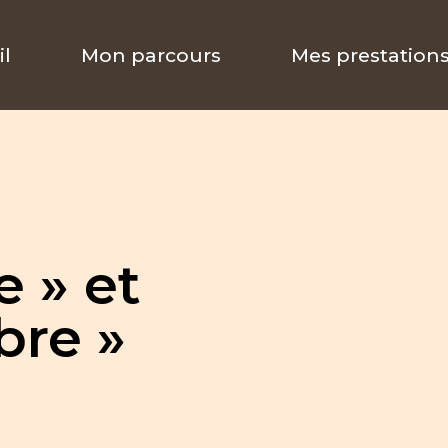
il
Mon parcours
Mes prestation
e » et
bre »