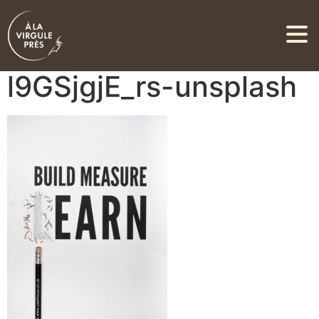
david-travis-
l9GSjgjE_rs-unsplash